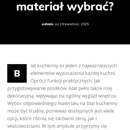
materiał wybrać?
admin
on
19 kwietnia, 2025
lat kuchenny to jeden z najważniejszych
B
elementów wyposażenia każdej kuchni.
Oprócz funkcji praktycznych, jak
przygotowywanie posiłków, blat pełni także rolę
dekoracyjną, wpływając na ogólny wygląd wnętrza.
Wybór odpowiedniego materiału na blat kuchenny
może być trudny, ponieważ dostępnych jest wiele
opcji, które różnią się zarówno ceną, jak i
właściwościami. W tym artykule przyjrzymy się