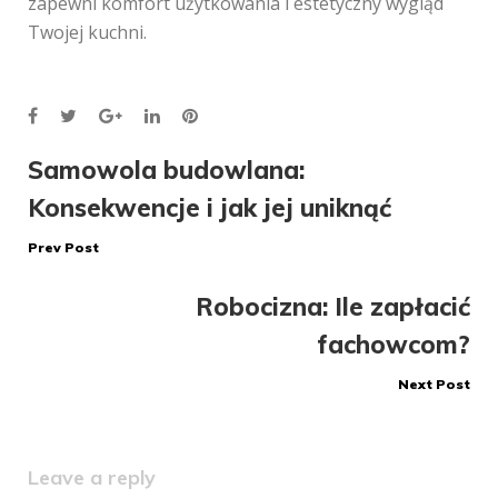
zapewni komfort użytkowania i estetyczny wygląd
Twojej kuchni.
Facebook
Twitter
Google+
LinkedIn
Pinterest
Nawigacja
Samowola budowlana:
Konsekwencje i jak jej uniknąć
wpisu
Prev Post
Robocizna: Ile zapłacić
fachowcom?
Next Post
Leave a reply