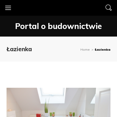
Skip
to
content
Portal o budownictwie
Łazienka
Home
>
Łazienka
Kategoria:
Łazienka