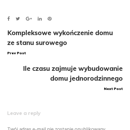
Facebook
Twitter
Google+
LinkedIn
Pinterest
Nawigacja
Kompleksowe wykończenie domu
ze stanu surowego
wpisu
Prev Post
Ile czasu zajmuje wybudowanie
domu jednorodzinnego
Next Post
Leave a reply
Twój adres e-mail nie zostanie opublikowany.