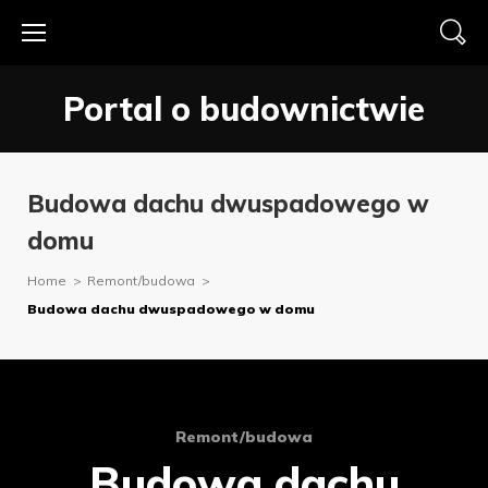
Skip
to
content
Portal o budownictwie
Budowa dachu dwuspadowego w
domu
Home
>
Remont/budowa
>
Budowa dachu dwuspadowego w domu
Remont/budowa
Budowa dachu