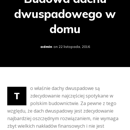
dwuspadowego w
domu
admin
on
22 listopada, 2016
o właśnie dachy dwuspadowe są
T
zdecydowanie najczęściej spotykane w
polskim budownictwie. Za pewne z tego
względu, że dach dwuspadowy jest zdecydowanie
najbardziej oszczędnym rozwiązaniem, nie wymaga
zbyt wielkich nakładów finansowych i nie jest