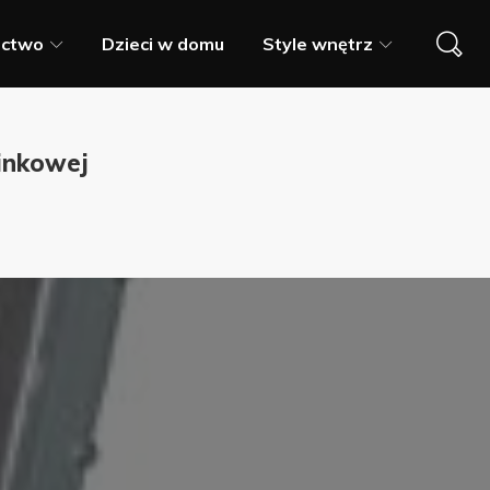
ictwo
Dzieci w domu
Style wnętrz
minkowej