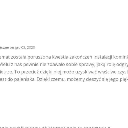
iczne
on
gru 03, 2020
temat została poruszona kwestia zakończeń instalacji komink
 Wielu z nas pewnie nie zdawało sobie sprawy, jaką rolę odgr
etrze. To przecież dzięki niej może uzyskiwać właściwe czys
est do paleniska. Dzięki czemu, możemy cieszyć się jego pi