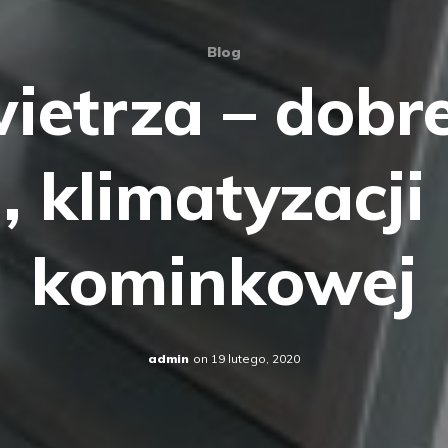
Blog
ietrza – dobr
, klimatyzacji i
kominkowej
admin
on
19 lutego, 2020