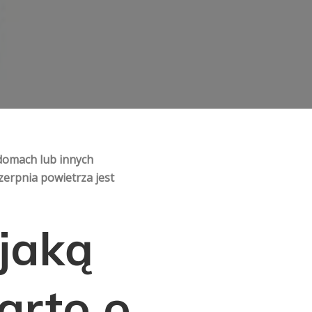
h domach lub innych
zerpnia powietrza jest
 jaką
warto o