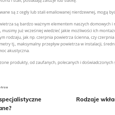
nu i stali, posiadają żaluzje lub siatkę.
ne są z cegły lub stali emaliowanej nierdzewnej, mogą być
wietrza są bardzo ważnym elementem naszych domowych i nie 
r, musimy już wcześniej wiedzieć jakie możliwości ich mont
ym rodzaju, jak np. czerpnia powietrza ścienna, czy czerpni
metry tj., maksymalny przepływ powietrza w instalacji, śred
moc akustyczna.
one produkty, od zaufanych, polecanych i doświadczonych
etrza
acja
pecjalistyczne
Rodzaje wkł
ane?