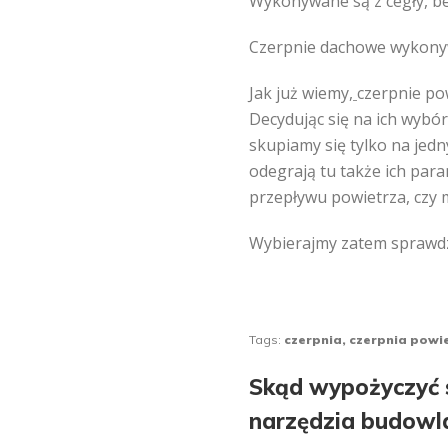
Wykonywane są z cegły, beto
Czerpnie dachowe wykonywa
Jak już wiemy,
czerpnie po
Decydując się na ich wybó
skupiamy się tylko na jedn
odegrają tu także ich para
przepływu powietrza, czy 
Wybierajmy zatem sprawdz
Tags:
czerpnia
,
czerpnia powi
Nawig
Skąd wypożyczyć s
narzędzia budowl