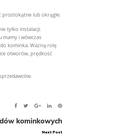
 prostokątne lub okrągłe.
tylko instalacji.
ażu mamy i wówczas
a do kominka. Ważną rolę
nice otworów, prędkość
 sprzedawców.
Facebook
Twitter
Google+
LinkedIn
Pinterest
adów kominkowych
Next Post