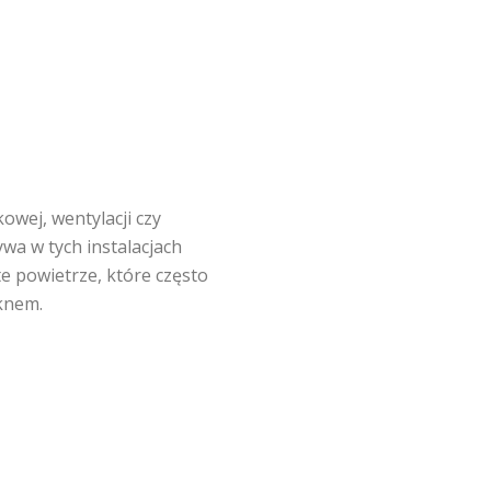
owej, wentylacji czy
ywa w tych instalacjach
te powietrze, które często
ęknem.