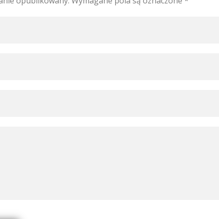
tanie opublikowany.
Wymagane pola są oznaczone
*