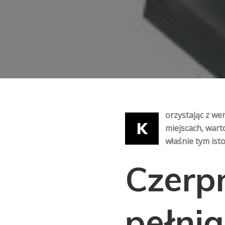
orzystając z wen
K
miejscach, wart
właśnie tym is
Czerpn
pełnią