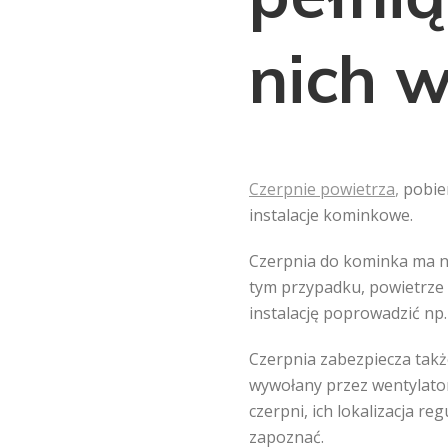
nich w
C
zerpnie powietrza
,
pobier
instalacje kominkowe.
Czerpnia do kominka ma na
tym przypadku, powietrze 
instalację poprowadzić np.
Czerpnia zabezpiecza także
wywołany przez wentylator
czerpni, ich lokalizacja r
zapoznać.