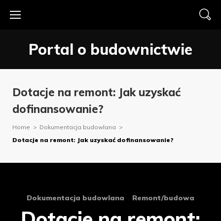
Skip
to
content
Portal o budownictwie
Dotacje na remont: Jak uzyskać
dofinansowanie?
Home
>
Dokumentacja budowlana
>
Dotacje na remont: Jak uzyskać dofinansowanie?
Dokumentacja budowlana
Remont/budowa
Dotacje na remont: