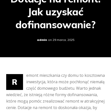
Jak uzyskać
dofinansowanie?
admin
on
29 marca, 2025
emont mieszkania czy domu to kosztowna
R
inwestycja, która może pochłonąć niemałą
część domowego budżetu. Warto jednak
wiedzieć, że istnieją różne formy dofinansowania,
które mogą pomóc zrealizować remont w atrakcyjnej
cenie. Dotacje na remont to doskonała okazja, by