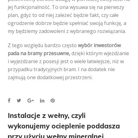
jej funkcjonalność. To ona wysuwa się na pierwszy
plan, gdyż to od niej zależeć będzie fakt, czy całe
ogrodzenie dobrze będzie spełniać swoją funkcję, a
my będziemy zadowoleni z wybranego rozwiązania.
Z tego względu bardzo często
wybór inwestorów
pada na bramy przesuwne,
dzięki którym wjeżdżanie
i wyjeżdżanie z posesji jest o wiele łatwiejsze, niż w
przypadku tradycyjnych bram. I na dodatek nie
zajmują one dodatkowej przestrzeni.
Facebook
Twitter
Google+
LinkedIn
Pinterest
Nawigacja
Instalacje z wełny, czyli
wykonujemy ocieplenie poddasza
wpisu
przy użyciu wełny mineralnej