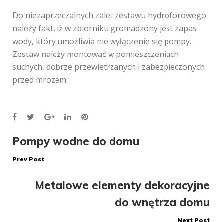
Do niezaprzeczalnych zalet zestawu hydroforowego
należy fakt, iż w zbiorniku gromadzony jest zapas
wody, który umożliwia nie wyłączenie się pompy.
Zestaw należy montować w pomieszczeniach
suchych, dobrze przewietrzanych i zabezpieczonych
przed mrozem.
Facebook
Twitter
Google+
LinkedIn
Pinterest
Nawigacja
Pompy wodne do domu
Prev Post
wpisu
Metalowe elementy dekoracyjne
do wnętrza domu
Next Post