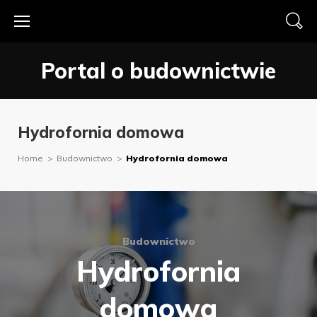
Skip
to
content
Portal o budownictwie
Hydrofornia domowa
Home
>
Budownictwo
>
Hydrofornia domowa
Budownictwo
Hydrofornia
domowa