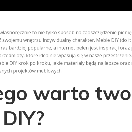
własnoręcznie to nie tylko sposób na zaoszczędzenie pienię
ć swojemu wnętrzu indywidualny charakter. Meble DIY (do it y
oraz bardziej popularne, a internet pełen jest inspiracji oraz
przedmioty, które idealnie wpasują się w nasze przestrzenie
ble DIY krok po kroku, jakie materiały będą najlepsze oraz 
snych projektów meblowych.
ego warto two
 DIY?