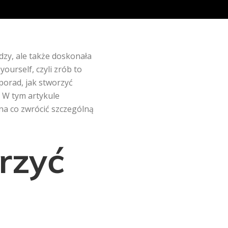
dzy, ale także doskonała
ourself, czyli zrób to
 porad, jak stworzyć
. W tym artykule
na co zwrócić szczególną
rzyć