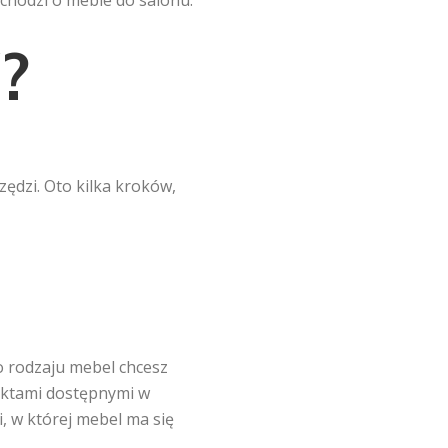
 chodzi o meble do salonu.
?
ędzi. Oto kilka kroków,
o rodzaju mebel chcesz
jektami dostępnymi w
, w której mebel ma się