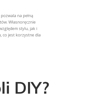
, pozwala na pełną
któw. Własnoręcznie
ględem stylu, jak i
 co jest korzystne dla
i DIY?