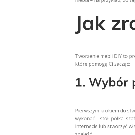
mebla – na przykład, do ta
Jak zr
Tworzenie mebli DIY to pr
które pomogą Ci zacząć:
1. Wybór 
Pierwszym krokiem do stwo
wykonać – stół, półka, sz
internecie lub stworzyć wł
znaleźć.