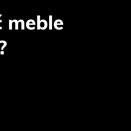
ć meble
?