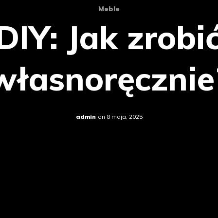
Meble
DIY: Jak zrobi
własnoręcznie
admin
on
8 maja, 2025