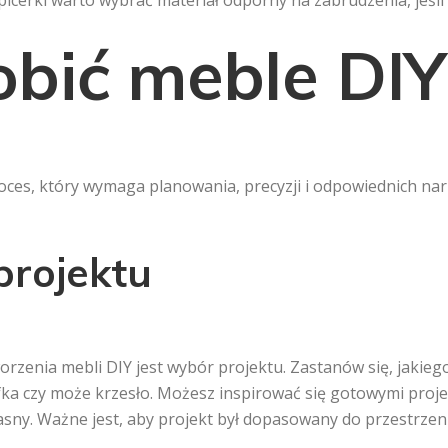
picerki warto wybrać materiał odporny na zabrudzenia, jeśli
obić meble DIY
oces, który wymaga planowania, precyzji i odpowiednich narz
projektu
rzenia mebli DIY jest wybór projektu. Zastanów się, jakieg
afka czy może krzesło. Możesz inspirować się gotowymi pro
asny. Ważne jest, aby projekt był dopasowany do przestrzeni