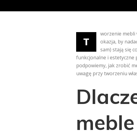
worzenie mebli 
T
okazja, by nada
sam) stają się c
funkcjonalne i estetyczne 
podpowiemy, jak zrobić me
uwagę przy tworzeniu wła
Dlacz
meble