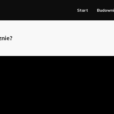
Start
Budown
znie?