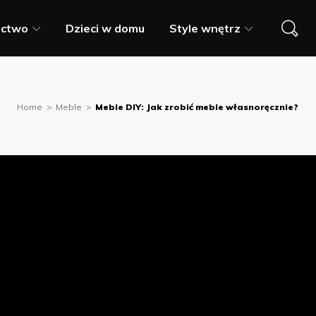
ictwo
Dzieci w domu
Style wnętrz
Home
>
Meble
>
Meble DIY: Jak zrobić meble własnoręcznie?