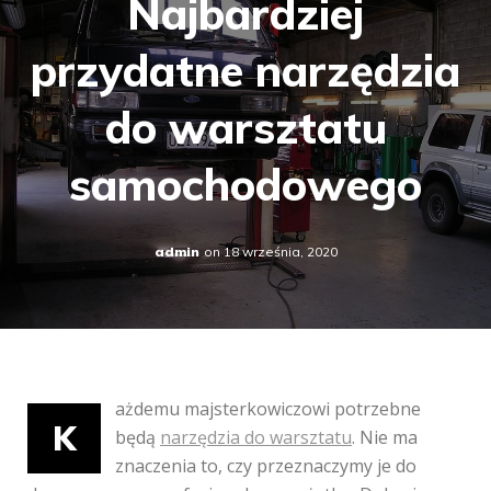
Najbardziej
przydatne narzędzia
do warsztatu
samochodowego
admin
on
18 września, 2020
ażdemu majsterkowiczowi potrzebne
K
będą
narzędzia do warsztatu
. Nie ma
znaczenia to, czy przeznaczymy je do