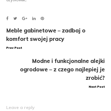
Facebook
Twitter
Google+
LinkedIn
Pinterest
Nawigacja
Meble gabinetowe – zadbaj o
komfort swojej pracy
wpisu
Prev Post
Modne i funkcjonalne alejki
ogrodowe – z czego najlepiej je
zrobić?
Next Post
Leave a reply