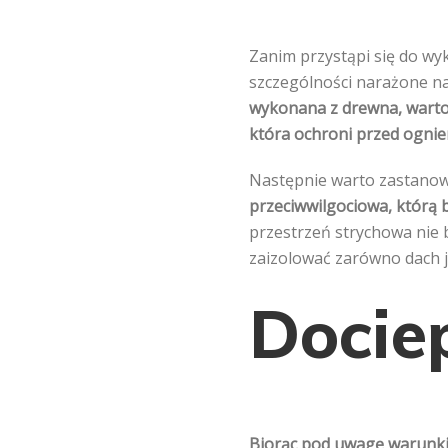
Zanim przystąpi się do wy
szczególności narażone na 
wykonana z drewna, warto 
która ochroni przed ogni
Następnie warto zastanowi
przeciwwilgociowa, którą
przestrzeń strychowa nie 
zaizolować zarówno dach j
Docie
Biorąc pod uwagę warunki 