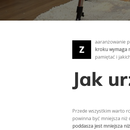
aaranżowanie po
Z
kroku wymaga ni
pamiętać i jakic
Jak u
Przede wszystkim warto r
powinna być mniejsza niż 
poddasza jest mniejsza niż