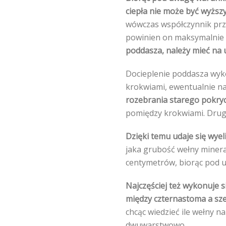
ciepła nie może być wyższy
wówczas współczynnik prz
powinien on maksymalnie 
poddasza, należy mieć na 
Docieplenie poddasza wyko
krokwiami, ewentualnie na
rozebrania starego pokry
pomiędzy krokwiami. Drugą
Dzięki temu udaje się wyel
jaka grubość wełny mineral
centymetrów, biorąc pod u
Najczęściej też wykonuje 
między czternastoma a sze
chcąc wiedzieć ile wełny n
dwuwarstwowo.