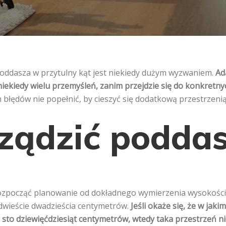
ddasza w przytulny kąt jest niekiedy dużym wyzwaniem.
Ad
ekiedy wielu przemyśleń, zanim przejdzie się do konkretnyc
h błędów nie popełnić, by cieszyć się dodatkową przestrzeni
rządzić podda
ozpocząć planowanie od dokładnego wymierzenia wysokości 
dwieście dwadzieścia centymetrów.
Jeśli okaże się, że w jak
 sto dziewięćdziesiąt centymetrów, wtedy taka przestrzeń ni