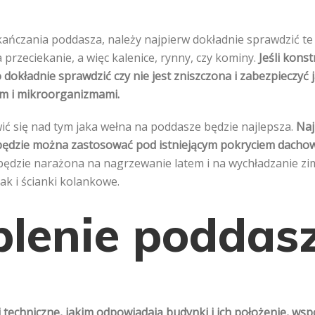
kańczania poddasza, należy najpierw dokładnie sprawdzić te 
przeciekanie, a więc kalenice, rynny, czy kominy.
Jeśli konst
dokładnie sprawdzić czy nie jest zniszczona i zabezpieczyć
em i mikroorganizmami.
ć się nad tym jaka wełna na poddasze będzie najlepsza.
Naj
 będzie można zastosować pod istniejącym pokryciem dacho
będzie narażona na nagrzewanie latem i na wychładzanie zim
ak i ścianki kolankowe.
plenie poddas
techniczne, jakim odpowiadają budynki i ich położenie, wsp