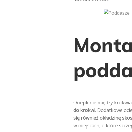
Monta
podda
Ocieplenie między krokwiam
do krokwi.
Dodatkowe ociep
się również okładzinę sko
w miejscach, o które szcze