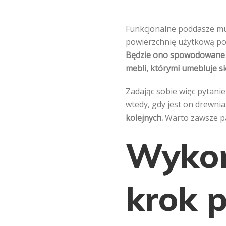
Funkcjonalne poddasze mus
powierzchnię użytkową po
Będzie ono spowodowane p
mebli, którymi umebluje s
Zadając sobie więc pytani
wtedy, gdy jest on drewni
kolejnych.
Warto zawsze pa
Wykoń
krok 