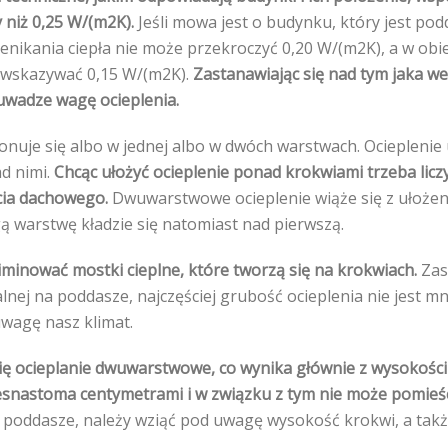
 niż 0,25 W/(m2K).
Jeśli mowa jest o budynku, który jest pod
enikania ciepła nie może przekroczyć 0,20 W/(m2K), a w ob
wskazywać 0,15 W/(m2K).
Zastanawiając się nad tym jaka we
uwadze wagę ocieplenia.
nuje się albo w jednej albo w dwóch warstwach. Ocieplenie 
d nimi.
Chcąc ułożyć ocieplenie ponad krokwiami trzeba liczy
cia dachowego.
Dwuwarstwowe ocieplenie wiąże się z ułożeni
 warstwę kładzie się natomiast nad pierwszą.
iminować mostki cieplne, które tworzą się na krokwiach.
Zas
nej na poddasze, najczęściej grubość ocieplenia nie jest mn
wagę nasz klimat.
się ocieplanie dwuwarstwowe, co wynika głównie z wysokości
snastoma centymetrami i w związku z tym nie może pomieścić 
a poddasze, należy wziąć pod uwagę wysokość krokwi, a także