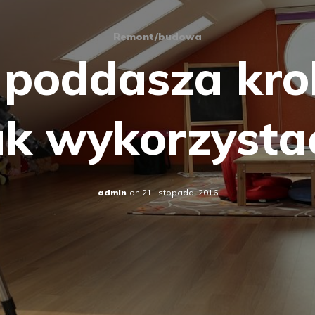
Remont/budowa
poddasza kro
ak wykorzysta
admin
on
21 listopada, 2016