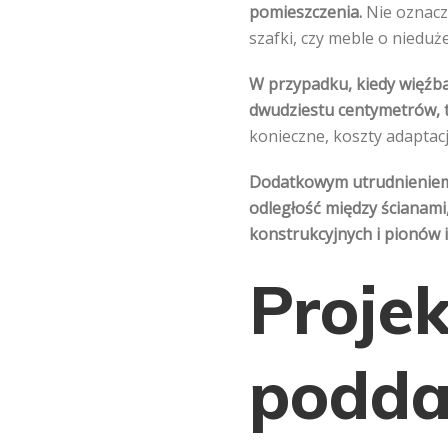
pomieszczenia.
Nie oznacza
szafki, czy meble o nieduż
W przypadku, kiedy więźb
dwudziestu centymetrów, tr
konieczne, koszty adaptac
Dodatkowym utrudnieniem
odległość między ścianami
konstrukcyjnych i pionów i
Proje
podda