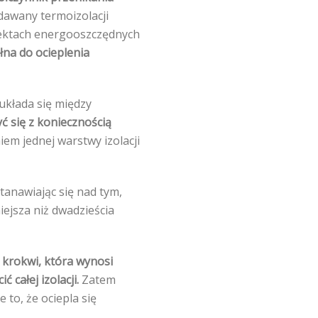
dawany termoizolacji
iektach energooszczędnych
łna do ocieplenia
układa się między
ć się z koniecznością
em jednej warstwy izolacji
tanawiając się nad tym,
iejsza niż dwadzieścia
 krokwi, która wynosi
całej izolacji.
Zatem
 to, że ociepla się