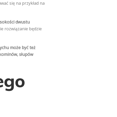
awać się na przykład na
ysokości dwustu
kie rozwiązanie będzie
ychu może być też
e kominów, słupów
ego