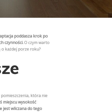
aptacja poddasza krok po
h czynności.
O czym warto
ą o każdej porze roku?
sze
pomieszczenia, która nie
imś miejscu wysokość
e jest wliczana do tego