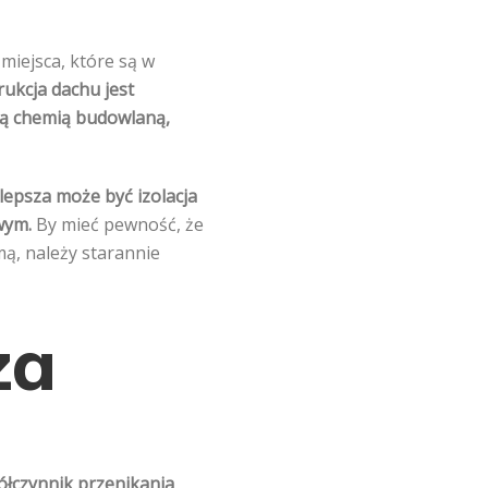
miejsca, które są w
rukcja dachu jest
 ją chemią budowlaną,
lepsza może być izolacja
wym.
By mieć pewność, że
ą, należy starannie
za
ółczynnik przenikania