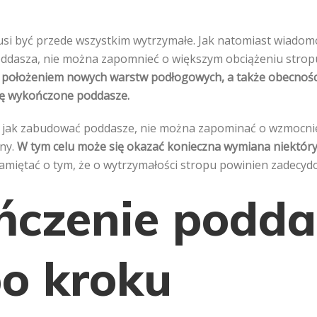
i być przede wszystkim wytrzymałe. Jak natomiast wiadomo,
ddasza, nie można zapomnieć o większym obciążeniu stropu 
ołożeniem nowych warstw podłogowych, a także obecnością
ię wykończone poddasze.
e jak zabudować poddasze, nie można zapominać o wzmocnie
any.
W tym celu może się okazać konieczna wymiana niektóry
miętać o tym, że o wytrzymałości stropu powinien zadecyd
czenie podda
po kroku