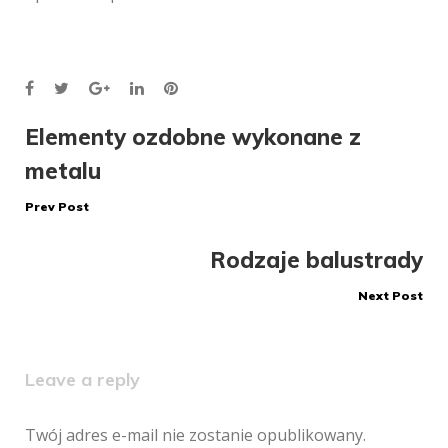
Facebook
Twitter
Google+
LinkedIn
Pinterest
Nawigacja
Elementy ozdobne wykonane z
metalu
wpisu
Prev Post
Rodzaje balustrady
Next Post
Leave a reply
Twój adres e-mail nie zostanie opublikowany.