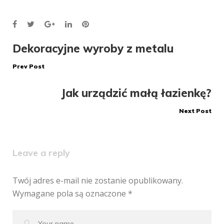
Facebook
Twitter
Google+
LinkedIn
Pinterest
Nawigacja
Dekoracyjne wyroby z metalu
Prev Post
wpisu
Jak urządzić małą łazienkę?
Next Post
Leave a reply
Twój adres e-mail nie zostanie opublikowany.
Wymagane pola są oznaczone
*