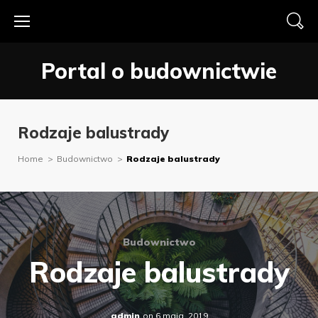
Skip
to
content
Portal o budownictwie
Rodzaje balustrady
Home
>
Budownictwo
>
Rodzaje balustrady
Budownictwo
Rodzaje balustrady
admin
on
6 maja, 2019