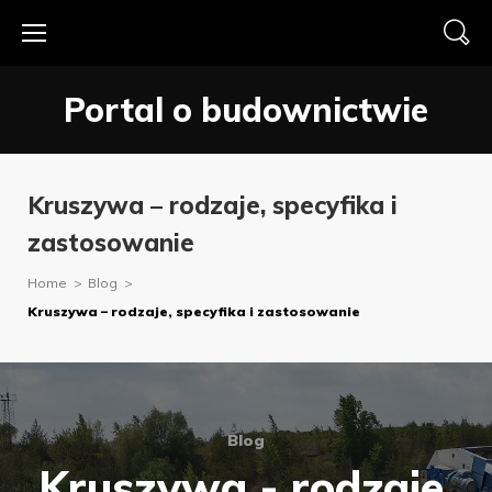
Skip
to
content
Portal o budownictwie
Kruszywa – rodzaje, specyfika i
zastosowanie
Home
>
Blog
>
Kruszywa – rodzaje, specyfika i zastosowanie
Blog
Kruszywa - rodzaje,