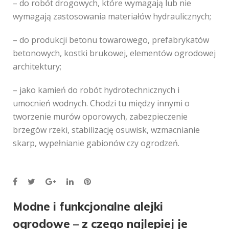
– do robót drogowych, które wymagają lub nie
wymagają zastosowania materiałów hydraulicznych;
– do produkcji betonu towarowego, prefabrykatów
betonowych, kostki brukowej, elementów ogrodowej
architektury;
– jako kamień do robót hydrotechnicznych i
umocnień wodnych. Chodzi tu między innymi o
tworzenie murów oporowych, zabezpieczenie
brzegów rzeki, stabilizację osuwisk, wzmacnianie
skarp, wypełnianie gabionów czy ogrodzeń.
Facebook
Twitter
Google+
LinkedIn
Pinterest
Nawigacja
Modne i funkcjonalne alejki
ogrodowe – z czego najlepiej je