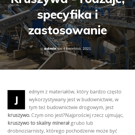
specyfika i
zastosowanie
admin
on
4 kwietnia, 2021
ednym z materiałów, który bardzo często
J
wykorzystywany jest w budownictwie, w
tym też budownictwie drogowym, jest
kruszywo.
Czym ono jest?Najprościej rzecz ujmując,
kruszywo to skalny minerał
grubo lub
drobnoziarnisty, którego pochodzenie może być