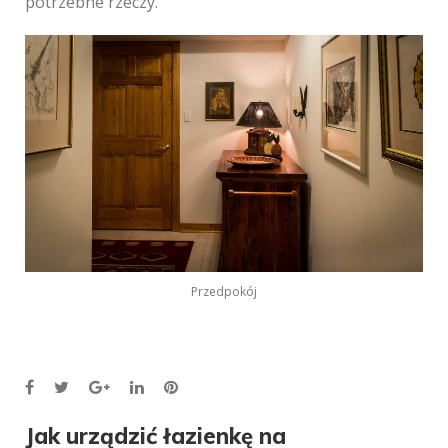
potrzebne rzeczy.
Przedpokój
Facebook
Twitter
Google+
LinkedIn
Pinterest
Nawigacja
Jak urządzić łazienkę na