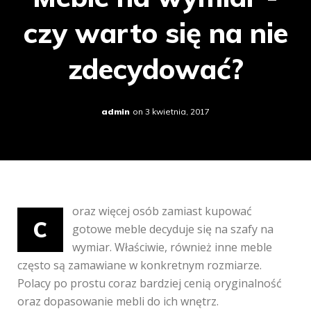
czy warto się na nie
zdecydować?
admin
on
3 kwietnia, 2017
oraz więcej osób zamiast kupować
C
gotowe meble decyduje się na szafy na
wymiar. Właściwie, również inne meble
często są zamawiane w konkretnym rozmiarze.
Polacy po prostu coraz bardziej cenią oryginalność
oraz dopasowanie mebli do ich wnętrz.