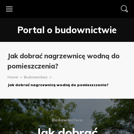
Skip
to
content
Portal o budownictwie
Jak dobrać nagrzewnicę wodną do
pomieszczenia?
Home
>
Budownictwo
>
Jak dobrać nagrzewnicę wodną do pomieszczenia?
Budownictwo
Jak dobrać