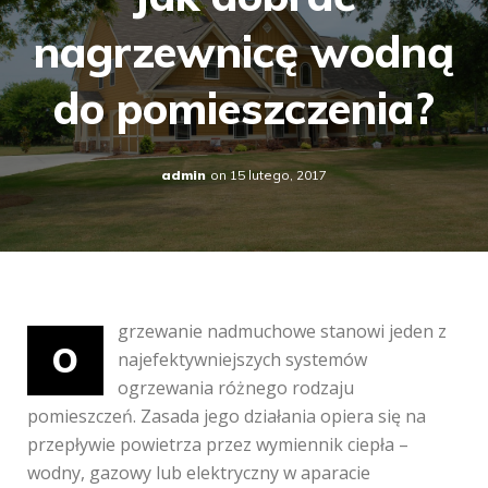
nagrzewnicę wodną
do pomieszczenia?
admin
on
15 lutego, 2017
grzewanie nadmuchowe stanowi jeden z
O
najefektywniejszych systemów
ogrzewania różnego rodzaju
pomieszczeń. Zasada jego działania opiera się na
przepływie powietrza przez wymiennik ciepła –
wodny, gazowy lub elektryczny w aparacie