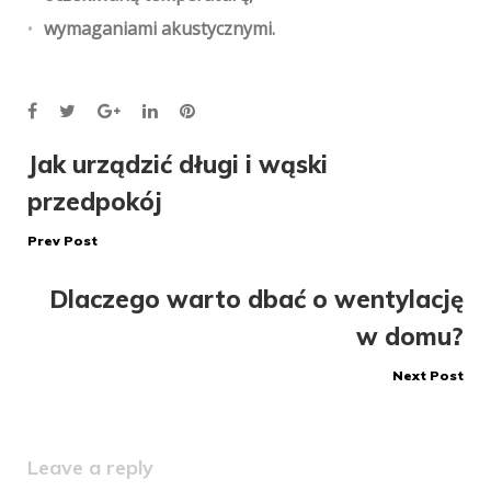
wymaganiami akustycznymi.
Facebook
Twitter
Google+
LinkedIn
Pinterest
Nawigacja
Jak urządzić długi i wąski
przedpokój
wpisu
Prev Post
Dlaczego warto dbać o wentylację
w domu?
Next Post
Leave a reply