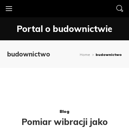
Skip
to
content
Portal o budownictwie
budownictwo
Home
>
budownictwo
Tag:
Blog
budownictwo
Pomiar wibracji jako