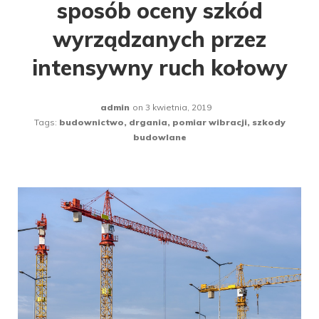
sposób oceny szkód
wyrządzanych przez
intensywny ruch kołowy
admin
on
3 kwietnia, 2019
Tags:
budownictwo
,
drgania
,
pomiar wibracji
,
szkody
budowlane