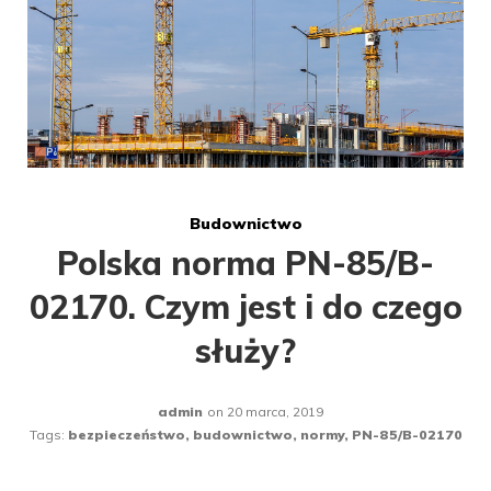
85/B-
02170
Budownictwo
Polska norma PN-85/B-
02170. Czym jest i do czego
służy?
admin
on
20 marca, 2019
Tags:
bezpieczeństwo
,
budownictwo
,
normy
,
PN-85/B-02170