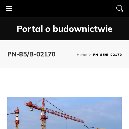
Skip
to
content
Portal o budownictwie
PN-85/B-02170
Home
>
PN-85/B-02170
Tag:
PN-